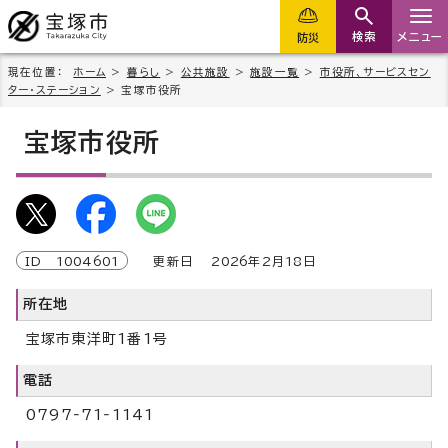
検索
メニュー
防災
現在位置：
ホーム
>
暮らし
>
公共施設
>
施設一覧
>
市役所、サービスセン
ター・ステーション
> 宝塚市役所
宝塚市役所
ID
1004601
更新日
2026
年2月
18
日
所在地
宝塚市東洋町1番1号
電話
0797‐71‐1141