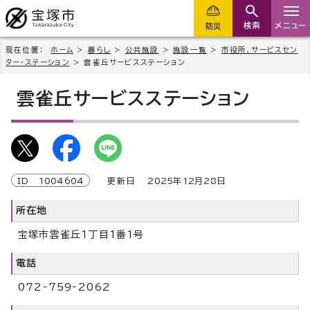
検索
メニュー
防災
現在位置：
ホーム
>
暮らし
>
公共施設
>
施設一覧
>
市役所、サービスセン
ター・ステーション
> 雲雀丘サービスステーション
雲雀丘サービスステーション
ID
1004604
更新日
2025
年
12
月
28
日
所在地
宝塚市雲雀丘1丁目1番1号
電話
072‐759‐2062