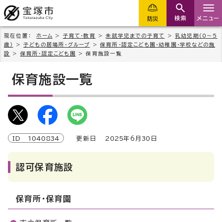
検索
メニュー
防災
現在位置：
ホーム
>
子育て・教育
>
未就学児までの子育て
>
乳幼児期（0～5
歳）
>
子どもの居場所・グループ
>
保育所・認定こども園・幼稚園・学校などの施
設
>
保育所・認定こども園
> 保育施設一覧
保育施設一覧
ID
1040834
更新日
2025
年6月
30
日
認可保育施設
保育所・保育園