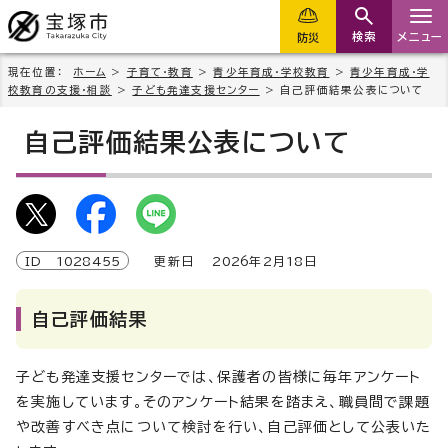
検索
メニュー
防災
現在位置：
ホーム
>
子育て・教育
>
青少年育成・学校教育
>
青少年育成・学
校教育の支援・相談
>
子ども発達支援センター
> 自己評価結果公表について
自己評価結果公表について
ID
1028455
更新日
2026
年2月
18
日
自己評価結果
子ども発達支援センターでは、保護者の皆様に毎年アンケート
を実施しています。そのアンケート結果を踏まえ、職員間で課題
や改善すべき点について検討を行い、自己評価として公表いた