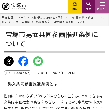
検索
メニュー
防災
現在位置：
ホーム
>
人権・男女共同参画・平和
>
人権・男女共同参画について
知る
>
男女共同参画
> 宝塚市男女共同参画推進条例について
宝塚市男女共同参画推進条例に
ついて
ID
1000457
更新日
2024
年
11
月
13
日
男女共同参画推進条例とは
性別にかかわらず、だれもが自分らしく生きることのできる男
女共同参画社会の実現をめざし、市をはじめ、事業者や市民の
皆さんが、基本となる理念について共通の認識を持ち、互いに