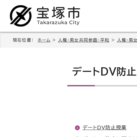
現在位置：
ホーム
>
人権・男女共同参画・平和
>
人権・男
デートDV防
デートDV防止授業