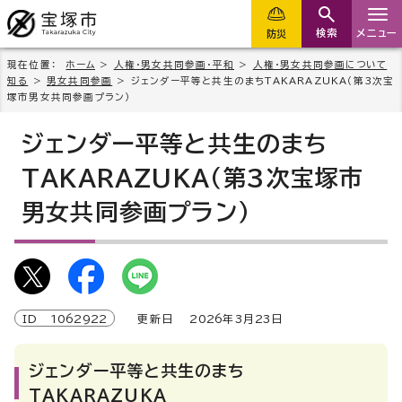
検索
メニュー
防災
現在位置：
ホーム
>
人権・男女共同参画・平和
>
人権・男女共同参画について
知る
>
男女共同参画
> ジェンダー平等と共生のまちTAKARAZUKA（第3次宝
塚市男女共同参画プラン）
ジェンダー平等と共生のまち
TAKARAZUKA（第3次宝塚市
男女共同参画プラン）
ID
1062922
更新日
2026
年3月
23
日
ジェンダー平等と共生のまち
TAKARAZUKA