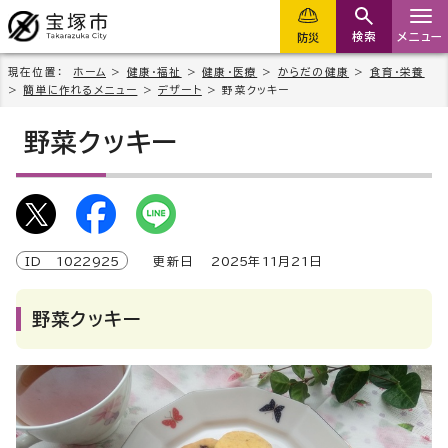
検索
メニュー
防災
現在位置：
ホーム
>
健康・福祉
>
健康・医療
>
からだの健康
>
食育・栄養
>
簡単に作れるメニュー
>
デザート
> 野菜クッキー
野菜クッキー
ID
1022925
更新日
2025
年
11
月
21
日
野菜クッキー