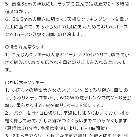
5. 直径3cmの棒状にし、ラップに包んで冷蔵庫で2～3時間
程度ねかす。
6. 5を5mmの厚さに切って、天板にクッキングシートを敷い
た上に並べて、あらかじめ170度にあたためておいたオーブ
ンで15～20分焼く。網にのせ冷ます。
〇ほうれん草クッキー
1. にんじんクッキーの人参とピーナッツの代わりに、ゆでて小
さく刻みよく絞ったほうれん草と炒りごまを入れると出来ま
す。
〇かぼちゃクッキー
1. かぼちゃの種を大きめのスプーンなどで取り除き、皿にの
せ、ふわりとラップをかけ、600Wの電子レンジで約7～8分加
熱し、柔らかくする。皮を取り、ペースト状にする。
2. バターをサイコロ切りし、室温にしばらくおいておく。指で
軽く押してみて、押した跡がつくくらいまでやわらかくします
（夏場は30分位、冬場は室温により、1～4時間位）。
3. 2をヘラでクリーム状になるまで練り、砂糖と卵を加え、泡