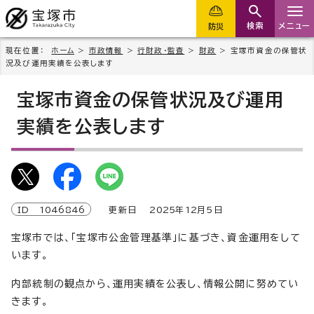
検索
メニュー
防災
現在位置：
ホーム
>
市政情報
>
行財政・監査
>
財政
> 宝塚市資金の保管状
況及び運用実績を公表します
宝塚市資金の保管状況及び運用
実績を公表します
ID
1046846
更新日
2025
年
12
月5日
宝塚市では、「宝塚市公金管理基準」に基づき、資金運用をして
います。
内部統制の観点から、運用実績を公表し、情報公開に努めてい
きます。