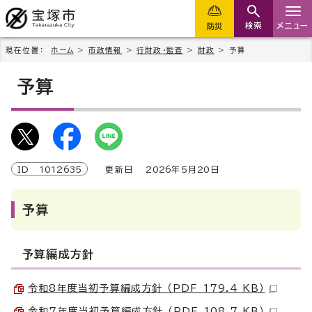
検索
メニュー
防災
現在位置：
ホーム
>
市政情報
>
行財政・監査
>
財政
> 予算
予算
ID
1012635
更新日
2026
年5月
20
日
予算
予算編成方針
令和8年度当初予算編成方針 （PDF 179.4 KB）
令和7年度当初予算編成方針 （PDF 108.7 KB）