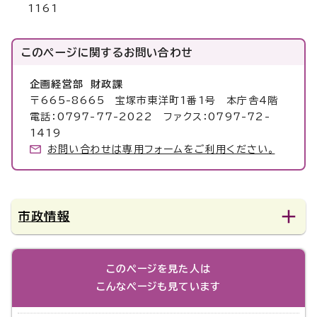
1161
このページに関する
お問い合わせ
企画経営部 財政課
〒665-8665 宝塚市東洋町1番1号 本庁舎4階
電話：0797-77-2022 ファクス：0797-72-
1419
お問い合わせは専用フォームをご利用ください。
市政情報
このページを見た人は
こんなページも見ています