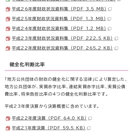
平成26年度財政状況資料集 （PDF 3.5 MB）
平成25年度財政状況資料集 （PDF 1.3 MB）
平成24年度財政状況資料集 （PDF 1.2 MB）
平成23年度財政状況資料集 （PDF 222.5 KB）
平成22年度財政状況資料集 （PDF 265.2 KB）
健全化判断比率
「地方公共団体の財政の健全化に関する法律」により算定した、
地方公共団体が、実質赤字比率、連結実質赤字比率、実質公債
費比率、将来負担比率の4つの健全化判断比率です。
平成23年度決算から決算概要に含めています。
平成22年度決算 （PDF 64.0 KB）
平成21年度決算 （PDF 59.5 KB）