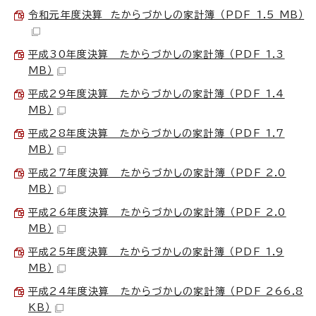
令和元年度決算 たからづかしの家計簿 （PDF 1.5 MB）
平成30年度決算 たからづかしの家計簿 （PDF 1.3
MB）
平成29年度決算 たからづかしの家計簿 （PDF 1.4
MB）
平成28年度決算 たからづかしの家計簿 （PDF 1.7
MB）
平成27年度決算 たからづかしの家計簿 （PDF 2.0
MB）
平成26年度決算 たからづかしの家計簿 （PDF 2.0
MB）
平成25年度決算 たからづかしの家計簿 （PDF 1.9
MB）
平成24年度決算 たからづかしの家計簿 （PDF 266.8
KB）