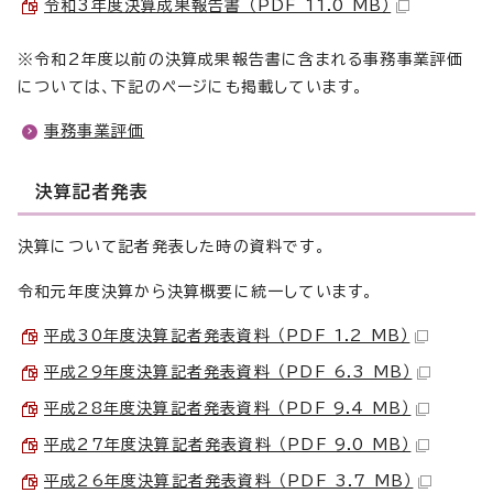
令和3年度決算成果報告書 （PDF 11.0 MB）
※令和2年度以前の決算成果報告書に含まれる事務事業評価
については、下記のページにも掲載しています。
事務事業評価
決算記者発表
決算について記者発表した時の資料です。
令和元年度決算から決算概要に統一しています。
平成30年度決算記者発表資料 （PDF 1.2 MB）
平成29年度決算記者発表資料 （PDF 6.3 MB）
平成28年度決算記者発表資料 （PDF 9.4 MB）
平成27年度決算記者発表資料 （PDF 9.0 MB）
平成26年度決算記者発表資料 （PDF 3.7 MB）