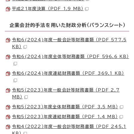
平成21年度決算 （PDF 1.9 MB）
企業会計的手法を用いた財政分析（バランスシート）
令和6(2024)年度一般会計等財務書類 （PDF 577.5
KB）
令和6(2024)年度全体等財務書類 （PDF 596.6 KB）
令和6(2024)年度連結財務書類 （PDF 369.1 KB）
令和5（2023）年度一般会計等財務書類 （PDF 2.7
MB）
令和5（2023）年度全体財務書類 （PDF 3.5 MB）
令和5（2023）年度連結財務書類 （PDF 1.4 MB）
令和4（2022）年度一般会計等財務書類 （PDF 245.1
KB）