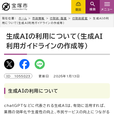
検索
メニュー
防災
現在位置：
ホーム
>
市政情報
>
行財政・監査
>
行財政経営
> 生成AIの利
用について（生成AI利用ガイドラインの作成等）
生成AIの利用について（生成AI
利用ガイドラインの作成等）
ID
1055823
更新日
2026
年1月
13
日
生成AIの利用について
chatGPTなどに代表される生成AIは、有効に活用すれば、
業務の効率化や生産性の向上、市民サービスの向上につながる