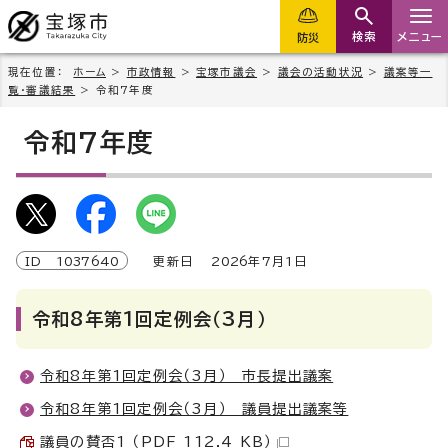
検索
メニュー
防災
現在位置：
ホーム
>
市政情報
>
宝塚市議会
>
議会の活動状況
>
議案等一
覧・審議結果
> 令和7年度
令和7年度
ID
1037640
更新日
2026
年7月1日
令和8年第1回定例会（3月）
令和8年第1回定例会（3月） 市長提出議案
令和8年第1回定例会（3月） 議員提出議案等
議員の賛否1 （PDF 112.4 KB）