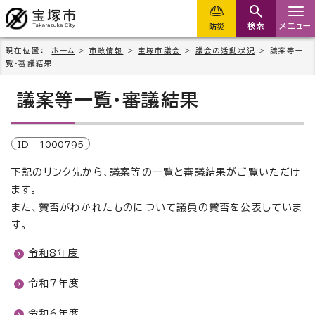
検索
メニュー
防災
現在位置：
ホーム
>
市政情報
>
宝塚市議会
>
議会の活動状況
> 議案等一
覧・審議結果
議案等一覧・審議結果
ID
1000795
下記のリンク先から、議案等の一覧と審議結果がご覧いただけ
ます。
また、賛否がわかれたものについて議員の賛否を公表していま
す。
令和8年度
令和7年度
令和6年度