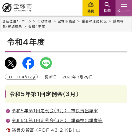
検索
メニュー
防災
現在位置：
ホーム
>
市政情報
>
宝塚市議会
>
議会の活動状況
>
議案等一
覧・審議結果
> 令和4年度
令和4年度
ID
1046129
更新日
2023
年3月
29
日
令和5年第1回定例会（3月）
令和5年第1回定例会（3月） 市長提出議案
令和5年第1回定例会（3月） 議員提出議案等
議員の賛否 （PDF 43.2 KB）