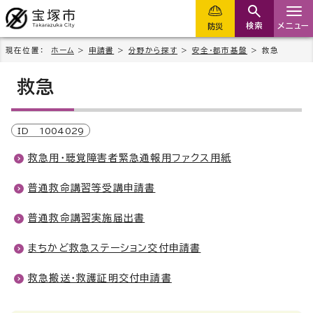
検索
メニュー
防災
現在位置：
ホーム
>
申請書
>
分野から探す
>
安全・都市基盤
> 救急
救急
ID
1004029
救急用・聴覚障害者緊急通報用ファクス用紙
普通救命講習等受講申請書
普通救命講習実施届出書
まちかど救急ステーション交付申請書
救急搬送・救護証明交付申請書