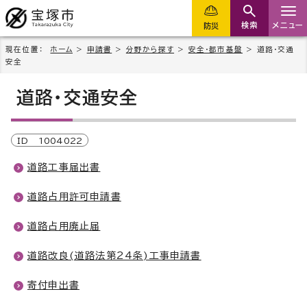
検索
メニュー
防災
現在位置：
ホーム
>
申請書
>
分野から探す
>
安全・都市基盤
> 道路・交通
安全
道路・交通安全
ID
1004022
道路工事届出書
道路占用許可申請書
道路占用廃止届
道路改良(道路法第24条)工事申請書
寄付申出書