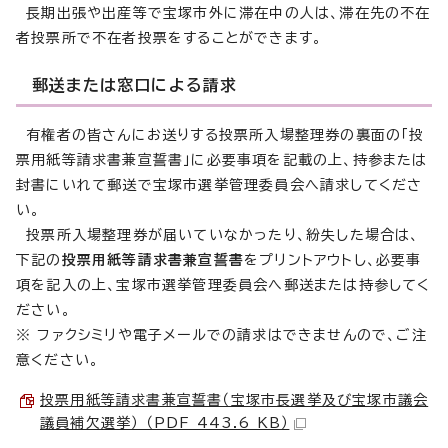
長期出張や出産等で宝塚市外に滞在中の人は、滞在先の不在
者投票所で不在者投票をすることができます。
郵送または窓口による請求
有権者の皆さんにお送りする投票所入場整理券の裏面の「投
票用紙等請求書兼宣誓書」に必要事項を記載の上、持参または
封書にいれて郵送で宝塚市選挙管理委員会へ請求してくださ
い。
投票所入場整理券が届いていなかったり、紛失した場合は、
下記の
投票用紙等請求書兼宣誓書
をプリントアウトし、必要事
項を記入の上、宝塚市選挙管理委員会へ郵送または持参してく
ださい。
※ ファクシミリや電子メールでの請求はできませんので、ご注
意ください。
投票用紙等請求書兼宣誓書（宝塚市長選挙及び宝塚市議会
議員補欠選挙） （PDF 443.6 KB）