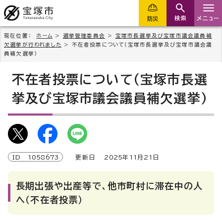
検索
メニュー
防災
現在位置：
ホーム
>
選挙管理委員会
>
宝塚市長選挙及び宝塚市議会議員補
欠選挙が行われました
> 不在者投票について（宝塚市長選挙及び宝塚市議会議
員補欠選挙）
不在者投票について（宝塚市長選
挙及び宝塚市議会議員補欠選挙）
ID
1058673
更新日
2025
年
11
月
21
日
長期出張や出産等で、他市町村に滞在中の人
へ（不在者投票）