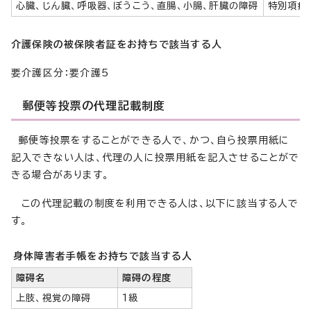
心臓、じん臓、呼吸器、ぼうこう、直腸、小腸、肝臓の障碍
特別項症
介護保険の被保険者証をお持ちで
該当する人
要介護区分：要介護5
郵便等投票の代理記載制度
郵便等投票をすることができる人で、かつ、自ら投票用紙に
記入できない人は、代理の人に投票用紙を記入させることがで
きる場合があります。
この代理記載の制度を利用できる人は、以下に該当する人で
す。
身体障害者手帳をお持ちで該当する人
障碍名
障碍の程度
上肢、視覚の障碍
1級