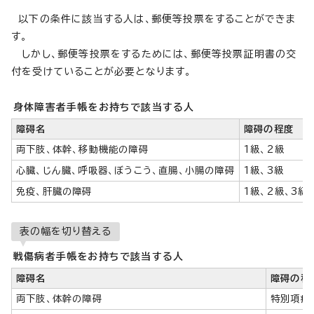
以下の条件に該当する人は、郵便等投票をすることができま
す。
しかし、郵便等投票をするためには、郵便等投票証明書の交
付を受けていることが必要となります。
身体障害者手帳をお持ちで該当する人
障碍名
障碍の程度
両下肢、体幹、移動機能の障碍
1級、2級
心臓、じん臓、呼吸器、ぼうこう、直腸、小腸の障碍
1級、3級
免疫、肝臓の障碍
1級、2級、3級
表の幅を切り替える
戦傷病者手帳をお持ちで該当する人
障碍名
障碍の程
両下肢、体幹の障碍
特別項症