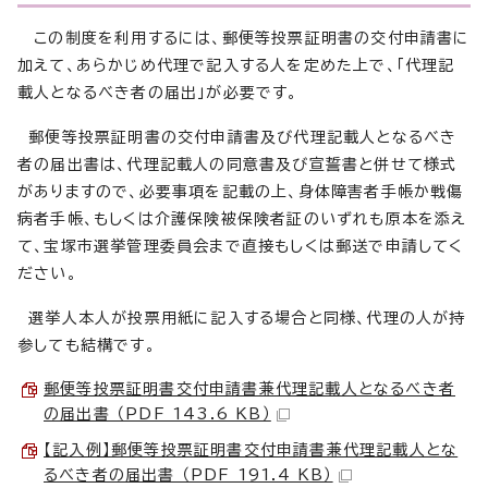
この制度を利用するには、郵便等投票証明書の交付申請書に
加えて、あらかじめ代理で記入する人を定めた上で、「代理記
載人となるべき者の届出」が必要です。
郵便等投票証明書の交付申請書及び代理記載人となるべき
者の届出書は、代理記載人の同意書及び宣誓書と併せて様式
がありますので、必要事項を記載の上、身体障害者手帳か戦傷
病者手帳、もしくは介護保険被保険者証のいずれも原本を添え
て、宝塚市選挙管理委員会まで直接もしくは郵送で申請してく
ださい。
選挙人本人が投票用紙に記入する場合と同様、代理の人が持
参しても結構です。
郵便等投票証明書交付申請書兼代理記載人となるべき者
の届出書 （PDF 143.6 KB）
【記入例】郵便等投票証明書交付申請書兼代理記載人とな
るべき者の届出書 （PDF 191.4 KB）