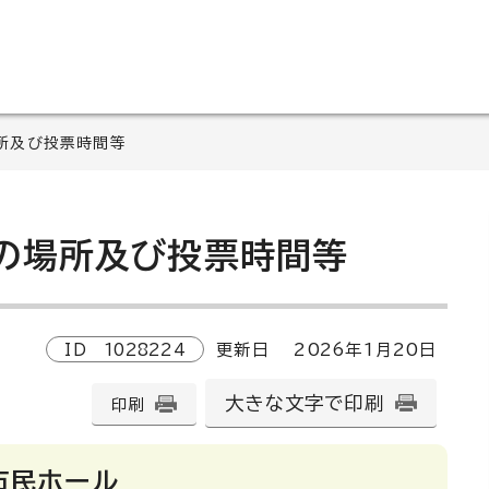
所及び投票時間等
の場所及び投票時間等
ID
1028224
更新日
2026
年1月
20
日
大きな文字で印刷
印刷
市民ホール