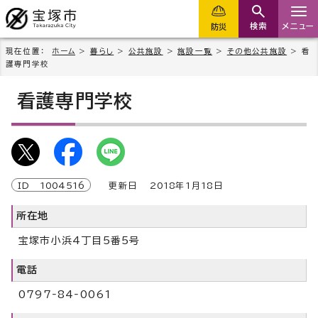
検索
メニュー
防災
現在位置：
ホーム
>
暮らし
>
公共施設
>
施設一覧
>
その他公共施設
> 看
護専門学校
看護専門学校
ID
1004516
更新日
2018
年1月
18
日
所在地
宝塚市小浜4丁目5番5号
電話
0797‐84‐0061