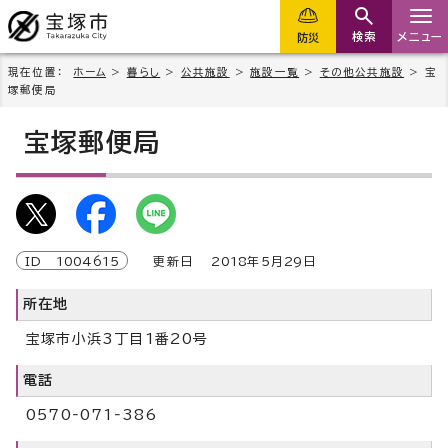
検索
メニュー
防災
現在位置：
ホーム
>
暮らし
>
公共施設
>
施設一覧
>
その他公共施設
> 宝
塚郵便局
宝塚郵便局
ID
1004615
更新日
2018
年5月
29
日
所在地
宝塚市小浜3丁目1番20号
電話
0570‐071‐386