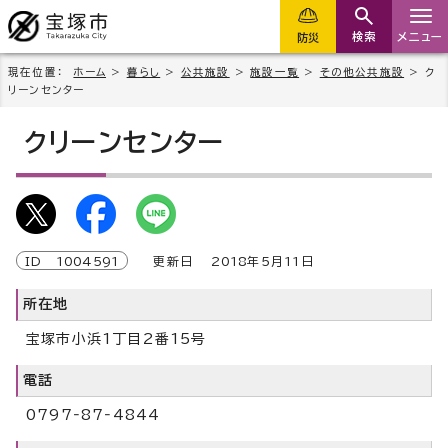
検索
メニュー
防災
現在位置：
ホーム
>
暮らし
>
公共施設
>
施設一覧
>
その他公共施設
> ク
リーンセンター
クリーンセンター
ID
1004591
更新日
2018
年5月
11
日
所在地
宝塚市小浜1丁目2番15号
電話
0797‐87‐4844