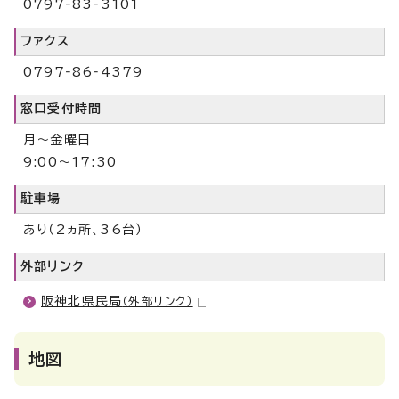
0797‐83‐3101
ファクス
0797‐86‐4379
窓口受付時間
月～金曜日
9:00～17:30
駐車場
あり（2ヵ所、36台）
外部リンク
阪神北県民局
（外部リンク）
地図