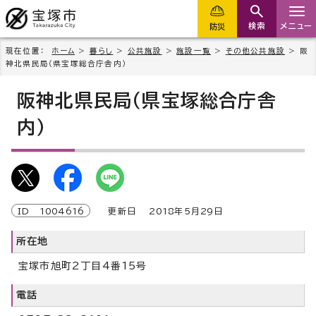
検索
メニュー
防災
現在位置：
ホーム
>
暮らし
>
公共施設
>
施設一覧
>
その他公共施設
> 阪
神北県民局（県宝塚総合庁舎内）
阪神北県民局（県宝塚総合庁舎
内）
ID
1004616
更新日
2018
年5月
29
日
所在地
宝塚市旭町2丁目4番15号
電話