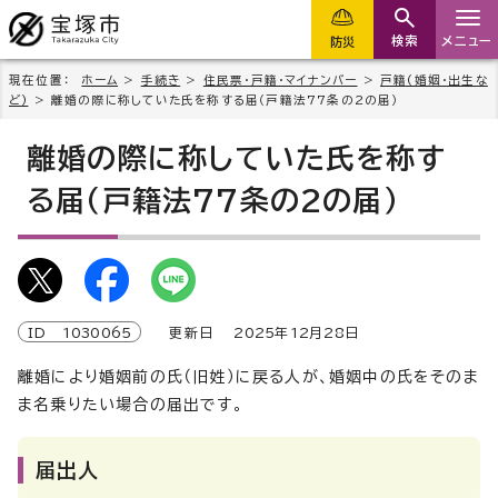
検索
メニュー
防災
現在位置：
ホーム
>
手続き
>
住民票・戸籍・マイナンバー
>
戸籍(婚姻・出生な
ど)
> 離婚の際に称していた氏を称する届（戸籍法77条の2の届）
離婚の際に称していた氏を称す
る届（戸籍法77条の2の届）
ID
1030065
更新日
2025
年
12
月
28
日
離婚により婚姻前の氏（旧姓）に戻る人が、婚姻中の氏をそのま
ま名乗りたい場合の届出です。
届出人