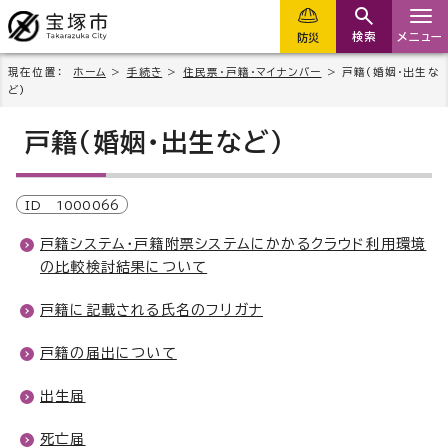
検索
メニュー
防災
現在位置：
ホーム
>
手続き
>
住民票・戸籍・マイナンバー
> 戸籍(婚姻・出生な
ど)
戸籍(婚姻・出生など)
ID
1000066
戸籍システム・戸籍附票システムにかかるクラウド利用環境
の比較検討結果について
戸籍に記載される氏名のフリガナ
戸籍の届出について
出生届
死亡届