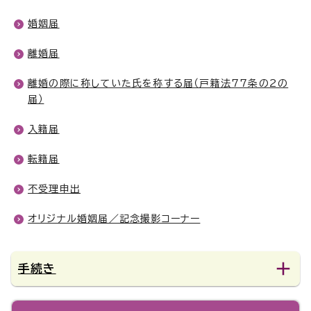
婚姻届
離婚届
離婚の際に称していた氏を称する届（戸籍法77条の2の
届）
入籍届
転籍届
不受理申出
オリジナル婚姻届／記念撮影コーナー
手続き