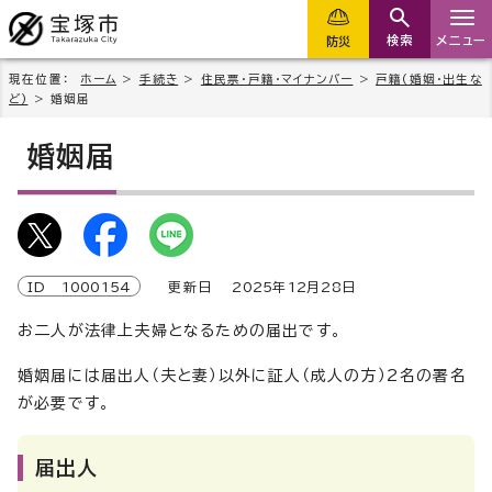
検索
メニュー
防災
現在位置：
ホーム
>
手続き
>
住民票・戸籍・マイナンバー
>
戸籍(婚姻・出生な
ど)
> 婚姻届
婚姻届
ID
1000154
更新日
2025
年
12
月
28
日
お二人が法律上夫婦となるための届出です。
婚姻届には届出人（夫と妻）以外に証人（成人の方）2名の署名
が必要です。
届出人