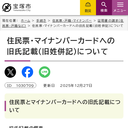
検索
メニュー
防災
現在位置：
ホーム
>
手続き
>
住民票・戸籍・マイナンバー
>
証明書の請求(住
民票・戸籍など)
> 住民票・マイナンバーカードへの旧氏記載（旧姓併記）について
住民票・マイナンバーカードへの
旧氏記載（旧姓併記）について
ID
1030709
更新日
2025
年
12
月
27
日
住民票とマイナンバーカードへの旧氏記載につ
いて