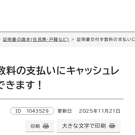
>
証明書の請求(住民票・戸籍など)
> 証明書交付手数料の支払いに
数料の支払いにキャッシュレ
できます！
ID
1043529
更新日
2025
年
11
月
21
日
大きな文字で印刷
印刷