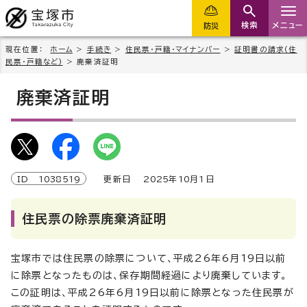
検索
メニュー
防災
現在位置：
ホーム
>
手続き
>
住民票・戸籍・マイナンバー
>
証明書の請求(住
民票・戸籍など)
> 廃棄済証明
廃棄済証明
ID
1038519
更新日
2025
年
10
月1日
住民票の除票廃棄済証明
宝塚市では住民票の除票について、平成26年6月19日以前
に除票となったものは、保存期間経過により廃棄しています。
この証明は、平成26年6月19日以前に除票となった住民票が