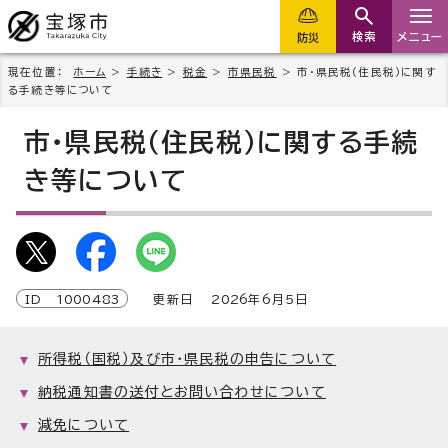
検索
メニュー
防災
現在位置：
ホーム
>
手続き
>
税金
>
市県民税
> 市・県民税（住民税）に関す
る手続き等について
市・県民税（住民税）に関する手続
き等について
ID
1000483
更新日
2026
年6月5日
所得税（国税）及び市・県民税の申告について
納税通知書の送付とお問い合わせについて
減免について