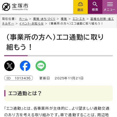
検索
メニュー
防災
現在位置：
ホーム
>
環境・まちづくり
>
環境
>
エコ・エネ
>
温暖化対策・省エ
ネルギー
>
イベント・お知らせ
> （事業所の方へ）エコ通勤に取り組もう！
（事業所の方へ）エコ通勤に取り
組もう！
ID
1013436
更新日
2025
年
11
月
21
日
エコ通勤とは？
「エコ通勤」とは、各事業所が主体的に、より望ましい通勤交通
のあり方を考える取り組みです。車で通勤することは、周辺地