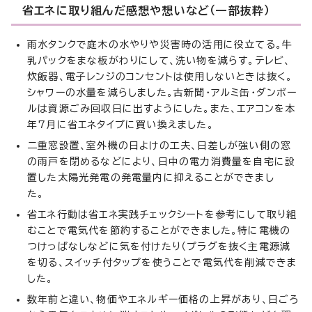
省エネに取り組んだ感想や想いなど（一部抜粋）
雨水タンクで庭木の水やりや災害時の活用に役立てる。牛
乳パックをまな板がわりにして、洗い物を減らす。テレビ、
炊飯器、電子レンジのコンセントは使用しないときは抜く。
シャワーの水量を減らしました。古新聞・アルミ缶・ダンボー
ルは資源ごみ回収日に出すようにした。また、エアコンを本
年7月に省エネタイプに買い換えました。
二重窓設置、室外機の日よけの工夫、日差しが強い側の窓
の雨戸を閉めるなどにより、日中の電力消費量を自宅に設
置した太陽光発電の発電量内に抑えることができまし
た。
省エネ行動は省エネ実践チェックシートを参考にして取り組
むことで電気代を節約することができました。特に電機の
つけっぱなしなどに気を付けたり（プラグを抜く主電源減
を切る、スイッチ付タップを使うことで電気代を削減できま
した。
数年前と違い、物価やエネルギー価格の上昇があり、日ごろ