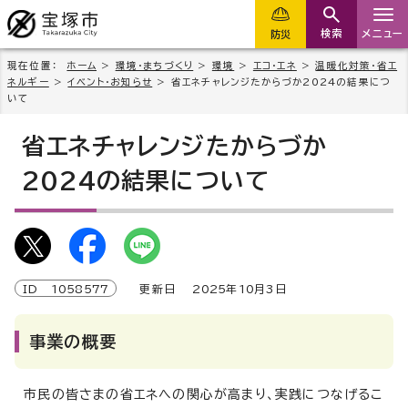
検索
メニュー
防災
現在位置：
ホーム
>
環境・まちづくり
>
環境
>
エコ・エネ
>
温暖化対策・省エ
ネルギー
>
イベント・お知らせ
> 省エネチャレンジたからづか2024の結果につ
いて
省エネチャレンジたからづか
2024の結果について
ID
1058577
更新日
2025
年
10
月3日
事業の概要
市民の皆さまの省エネへの関心が高まり、実践につなげるこ