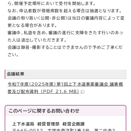
ら、開催予定場所において受付を開始します。
なお、申込者数が傍聴席数を超える場合は抽選となります。
会議の取り扱い（公開・非公開）は当日の審議内容によって変
更となる場合があります。
審議中、私語を含め、審議の進行に支障をきたす行いのあっ
た人は退出していただきます。
会議は録音・撮影することはできませんので予めご了承くだ
さい。
会議結果
令和7年度（2025年度）第1回上下水道事業審議会_議事概
要及び配布資料 （PDF 21.6 MB）
このページに関する
お問い合わせ
上下水道局 経営管理部 経営企画課
〒665-0032 宝塚市東洋町1番3号 第二庁舎2