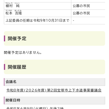
ウエムラ ジュン
植村 純
公募の市民
マツモト ヨシタカ
松本 吉隆
公募の市民
-
上記委員の任期は令和9年10月31日まで
-
開催予定
開催予定はありません。
開催履歴
会議名
令和8年度(2026年度)第2回宝塚市上下水道事業審議会
開催日時
令和8年6月9日（火曜日） 午後2時