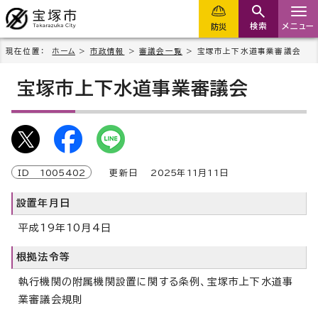
検索
メニュー
防災
現在位置：
ホーム
>
市政情報
>
審議会一覧
> 宝塚市上下水道事業審議会
宝塚市上下水道事業審議会
ID
1005402
更新日
2025
年
11
月
11
日
設置年月日
平成19年10月4日
根拠法令等
執行機関の附属機関設置に関する条例、宝塚市上下水道事
業審議会規則