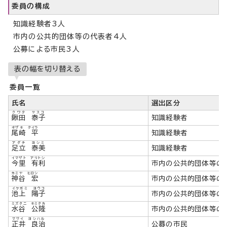
委員の構成
知識経験者3人
市内の公共的団体等の代表者4人
公募による市民3人
表の幅を切り替える
委員一覧
氏名
選出区分
クワタ ヤスコ
鍬田 泰子
知識経験者
オザキ タイラ
尾崎 平
知識経験者
アダチ ヨシミ
足立 泰美
知識経験者
イマザト アリトシ
今里 有利
市内の公共的団体等の
カミヤ ヒロシ
神谷 宏
市内の公共的団体等の
イケガミ ヨウコ
池上 陽子
市内の公共的団体等の
ミズタニ キミタカ
水谷 公隆
市内の公共的団体等の
マサイ ヨシハル
正井 良治
公募の市民