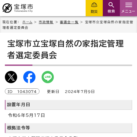
検索
メニュー
防災
現在位置：
ホーム
>
市政情報
>
審議会一覧
> 宝塚市立宝塚自然の家指定管
理者選定委員会
宝塚市立宝塚自然の家指定管理
者選定委員会
ID
1043074
更新日
2024
年7月9日
設置年月日
令和6年5月17日
根拠法令等