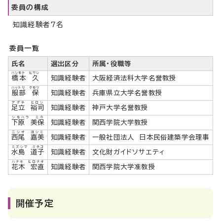
委員の構成
知識経験者7名
委員一覧
氏名
選出区分
所属・役職等
ハシモト ヒサシ
橋本 久
知識経験者
大阪経済法科大学名誉教授
ハットリ タモツ
服部 保
知識経験者
兵庫県立大学名誉教授
アダチ ヒロシ
足立 裕司
知識経験者
神戸大学名誉教授
シモハラ ミホ
下原 美保
知識経験者
関西学院大学教授
ニシオ ヨシミ
西尾 嘉美
知識経験者
一般社団法人 日本民俗建築学会理事
ミズシマ ミチコ
水島 道子
知識経験者
文化財ガイドソサエティ
ハナキ ヒロナオ
花木 宏直
知識経験者
関西学院大学准教授
開催予定