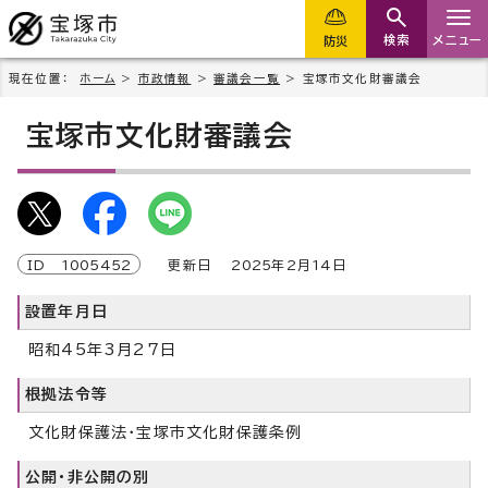
検索
メニュー
防災
現在位置：
ホーム
>
市政情報
>
審議会一覧
> 宝塚市文化財審議会
宝塚市文化財審議会
ID
1005452
更新日
2025
年2月
14
日
設置年月日
昭和45年3月27日
根拠法令等
文化財保護法・宝塚市文化財保護条例
公開・非公開の別