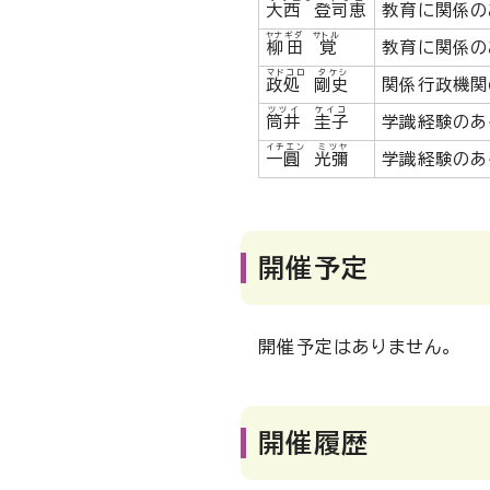
大西 登司恵
教育に関係の
ヤナギダ サトル
柳田 覚
教育に関係の
マドコロ タケシ
政処 剛史
関係行政機関
ツツイ ケイコ
筒井 圭子
学識経験のあ
イチエン ミツヤ
一圓 光彌
学識経験のあ
開催予定
開催予定はありません。
開催履歴