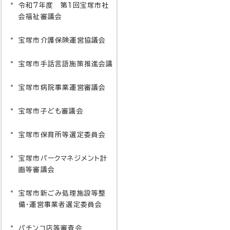
令和7年度 第1回宝塚市社
会福祉審議会
宝塚市介護保険運営協議会
宝塚市手話言語施策推進会議
宝塚市病院事業運営審議会
宝塚市子ども審議会
宝塚市保育所等選定委員会
宝塚市パークマネジメント計
画等審議会
 所長
宝塚市新ごみ処理施設等整
理事長
備・運営事業者選定委員会
パチンコ店等審査会