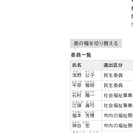
表の幅を切り替える
委員一覧
氏名
選出区分
アサノ キミコ
浅野 公子
民生委員
ヒラハラ マサアキ
平原 雅明
民生委員
イシムラ ヨウイチ
石村 陽一
社会福祉事業
エガシラ マユミ
江頭 眞弓
社会福祉事業
フクモト ヨシヒロ
福本 芳博
市内の福祉関
カミヤ ヒロシ
神谷 宏
市内の福祉関
オオニシ トシエ