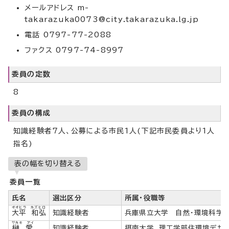
メールアドレス m-
takarazuka0073@city.takarazuka.lg.jp
電話 0797-77-2088
ファクス 0797-74-8997
委員の定数
8
委員の構成
知識経験者7人、公募による市民1人(下記市民委員より1人
指名)
表の幅を切り替える
委員一覧
氏名
選出区分
所属・役職等
オオヒラ カズヒロ
大平 和弘
知識経験者
兵庫県立大学 自然・環境科学
サカキ アイ
榊 愛
知識経験者
摂南大学 理工学部住環境デザ