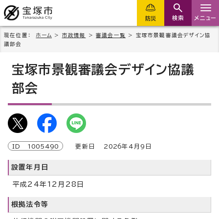
検索
メニュー
防災
現在位置：
ホーム
>
市政情報
>
審議会一覧
> 宝塚市景観審議会デザイン協
議部会
宝塚市景観審議会デザイン協議
部会
ID
1005490
更新日
2026
年4月9日
設置年月日
平成24年12月28日
根拠法令等