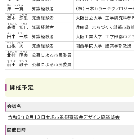
サワ カズヒロ
澤 一寛
知識経験者
（株）日本カラーテクノロジー研
タカギ ユウリ
高木 悠里
知識経験者
大阪公立大学 工学研究科都市
タカハシ トモミ
髙橋 知巳
知識経験者
兵庫県 まちづくり部都市政策
タナカ カズナリ
田中 一成
知識経験者
大阪工業大学 工学部都市デザ
ヤマネ シュウ
山根 周
知識経験者
関西学院大学 建築学部教授
キタムラ アケミ
北村 明実
公募による市民委員
マエダ アツコ
前田 敦子
公募による市民委員
開催予定
会議名
令和8年8月13日宝塚市景観審議会デザイン協議部会
開催日時