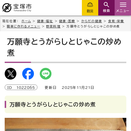
検索
メニュー
防災
現在位置：
ホーム
>
健康・福祉
>
健康・医療
>
からだの健康
>
食育・栄養
>
簡単に作れるメニュー
>
野菜料理
> 万願寺とうがらしとじゃこの炒め煮
万願寺とうがらしとじゃこの炒め
煮
ID
1022865
更新日
2025
年
11
月
21
日
万願寺とうがらしとじゃこの炒め煮