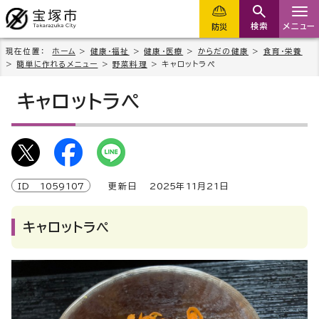
検索
メニュー
防災
現在位置：
ホーム
>
健康・福祉
>
健康・医療
>
からだの健康
>
食育・栄養
>
簡単に作れるメニュー
>
野菜料理
> キャロットラぺ
キャロットラぺ
ID
1059107
更新日
2025
年
11
月
21
日
キャロットラぺ