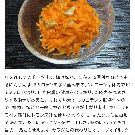
年を通して入手しやすく、様々な料理に使える便利な野菜であ
るにんじんは、βカロテンを多く含みます。βカロテンは体内でビ
タミンに代わり、目や皮膚の健康を保ったり、免疫力を高めた
りする働きがあるといわれています。βカロテンは脂溶性なの
で、植物油などと一緒に摂ると吸収率が上がります。キャロット
ラペは酸味にレモン果汁を使いさわやかに、またクルミを加え
て味と歯ごたえにアクセントを付けました。多めに作ってお弁
当の一品にも使えます。サラダ油の代わりにオリーブオイル、ク