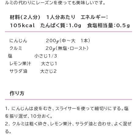
ルミの代わりにレーズンを使っても美味しいです。
材料(2人分) 1人分あたり エネルギー：
105kcal たんぱく質：1.0g 食塩相当量：0.5g
にんじん 200ℊ（中～大 1本）
クルミ 20ℊ（無塩・ロースト）
塩 小さじ1/3
レモン果汁 大さじ1
サラダ油 大さじ2
作り方
1. にんじんは皮をむき、スライサーを使って細切りにする。塩
を振り混ぜ、10分おく。
2. クルミは粗く砕き、レモン果汁、サラダ油と合わせ、よく混ぜ
る。