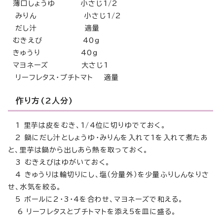
薄口しょうゆ 小さじ1/2
みりん 小さじ1/2
だし汁 適量
むきえび 40g
きゅうり 40g
マヨネーズ 大さじ1
リーフレタス・プチトマト 適量
作り方(2人分)
1 里芋は皮をむき、1/4位に切りゆでておく。
2 鍋にだし汁としょうゆ・みりんを入れて1を入れて煮たあ
と、里芋は鍋から出しあら熱を取っておく。
3 むきえびはゆがいておく。
4 きゅうりは輪切りにし、塩（分量外）を少量ふりしんなりさ
せ、水気を絞る。
5 ボールに2・3・4を合わせ、マヨネーズで和える。
6 リーフレタスとプチトマトを添え5を皿に盛る。