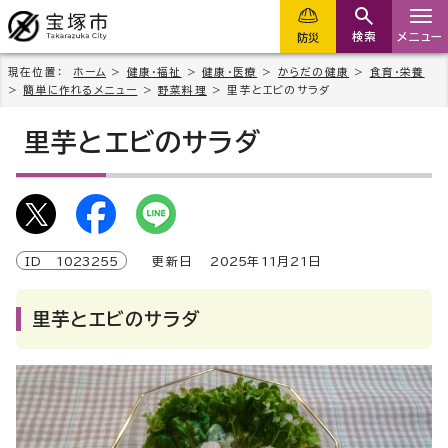
検索
メニュー
防災
現在位置：
ホーム
>
健康・福祉
>
健康・医療
>
からだの健康
>
食育・栄養
>
簡単に作れるメニュー
>
野菜料理
> 里芋とエビのサラダ
里芋とエビのサラダ
ID
1023255
更新日
2025
年
11
月
21
日
里芋とエビのサラダ