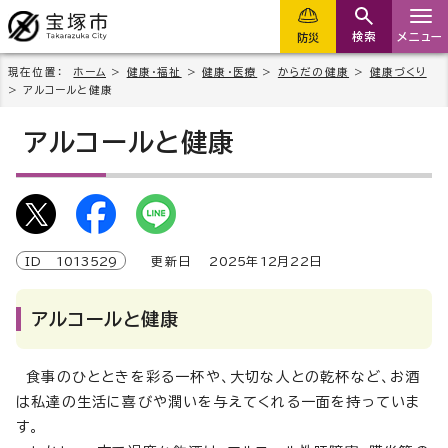
検索
メニュー
防災
現在位置：
ホーム
>
健康・福祉
>
健康・医療
>
からだの健康
>
健康づくり
> アルコールと健康
アルコールと健康
ID
1013529
更新日
2025
年
12
月
22
日
アルコールと健康
食事のひとときを彩る一杯や、大切な人との乾杯など、お酒
は私達の生活に喜びや潤いを与えてくれる一面を持っていま
す。