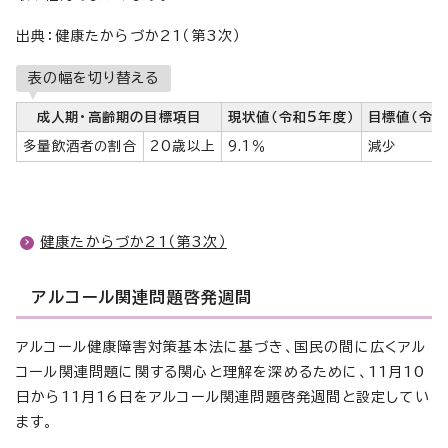
出典：健康たからづか21（第3次）
表の幅を切り替える
成人期・高齢期の目標項目
現状値（令和5年度）
目標値（令和
多量飲酒者の割合
20歳以上
9.1％
減少
健康たからづか21（第3次）
アルコール関連問題啓発週間
アルコール健康障害対策基本法に基づき、国民の間に広くアル
コール関連問題に関する関心と理解を深めるために、11月10
日から11月16日をアルコール関連問題啓発週間と設定してい
ます。