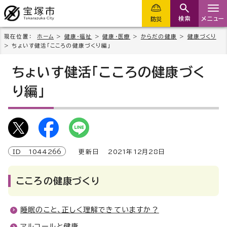
検索
メニュー
防災
現在位置：
ホーム
>
健康・福祉
>
健康・医療
>
からだの健康
>
健康づくり
> ちょいす健活「こころの健康づくり編」
ちょいす健活「こころの健康づく
り編」
ID
1044266
更新日
2021
年
12
月
28
日
こころの健康づくり
睡眠のこと、正しく理解できていますか？
アルコールと健康