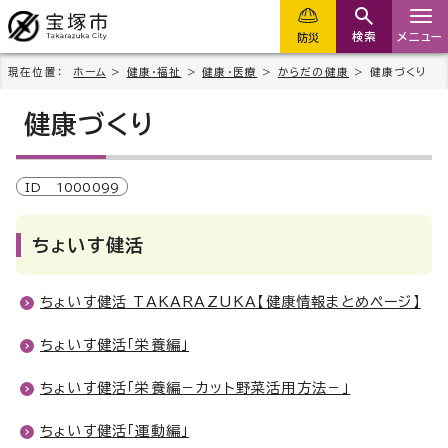
検索
メニュー
防災
現在位置：
ホーム
>
健康・福祉
>
健康・医療
>
からだの健康
> 健康づくり
健康づくり
ID
1000099
ちょいす健活
ちょいす健活 TAKARAZUKA【健康情報まとめページ】
ちょいす健活「栄養編」
ちょいす健活「栄養編－カット野菜活用方法－」
ちょいす健活「運動編」