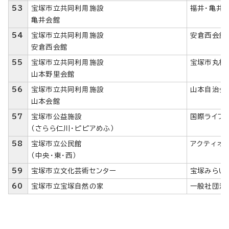
53
宝塚市立共同利用施設
福井・亀井
亀井会館
54
宝塚市立共同利用施設
安倉西会館
安倉西会館
55
宝塚市立共同利用施設
宝塚市丸橋
山本野里会館
56
宝塚市立共同利用施設
山本自治会
山本会館
57
宝塚市公益施設
国際ライフ
（さらら仁川・ピピアめふ）
58
宝塚市立公民館
アクティオ
（中央・東・西）
59
宝塚市立文化芸術センター
宝塚みらい
60
宝塚市立宝塚自然の家
一般社団法