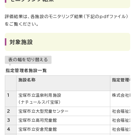
評価結果は、各施設のモニタリング結果（下記のpdfファイル）
をご覧ください。
対象施設
表の幅を切り替える
指定管理者施設一覧
施設名称
指定管理者
1
宝塚市立温泉利用施設
株式会社lin
（ナチュールスパ宝塚）
2
宝塚市立大型児童センター
社会福祉法
3
宝塚市立高司児童館
社会福祉法
4
宝塚市立安倉児童館
社会福祉法