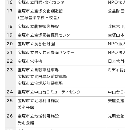
16
宝塚市立国際・文化センター
NPO法人
17
宝塚市立宝塚文化創造館
公益財団法
（宝塚音楽学校旧校舎）
18
宝塚市立農業振興施設
兵庫六甲農
19
宝塚市立宝塚園芸振興センター
宝塚山本ガ
20
宝塚市立長谷牡丹園
NPO法人
21
宝塚市立男女共同参画センター
NPO法人
22
宝塚市営住宅
日本管財株
23
宝塚市立自転車駐車場
ミディ総合
宝塚市立武田尾駅前駐車場
宝塚市立宝塚駅前駐車場
24
宝塚市立中山台コミュニティセンター
中山台コミ
25
宝塚市立地域利用施設
美座会館管
美座会館
26
宝塚市立地域利用施設
光明会館管
光明会館