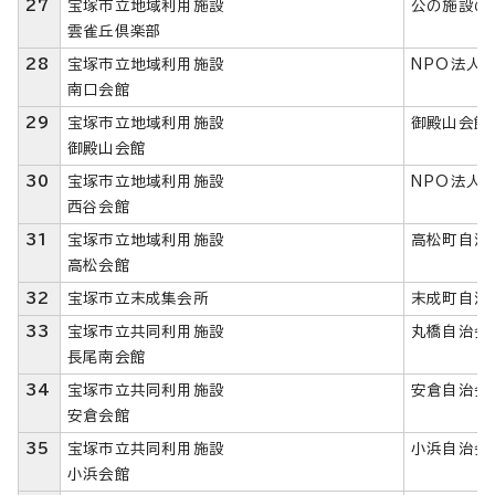
27
宝塚市立地域利用施設
公の施設の
雲雀丘倶楽部
28
宝塚市立地域利用施設
NPO法人
南口会館
29
宝塚市立地域利用施設
御殿山会館
御殿山会館
30
宝塚市立地域利用施設
NPO法人宝
西谷会館
31
宝塚市立地域利用施設
高松町自治
高松会館
32
宝塚市立末成集会所
末成町自治
33
宝塚市立共同利用施設
丸橋自治会
長尾南会館
34
宝塚市立共同利用施設
安倉自治会
安倉会館
35
宝塚市立共同利用施設
小浜自治会
小浜会館