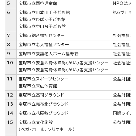
5
宝塚市立西谷児童館
NPO法人宝
6
宝塚市立山本山手子ども館
第6ブロッ
宝塚市立ひばり子ども館
宝塚市立中山台子ども館
7
宝塚市総合福祉センター
社会福祉法
8
宝塚市立老人福祉センター
社会福祉法
9
宝塚市立養護老人ホーム福寿荘
社会福祉法
10
宝塚市立安倉西身体障碍（がい）者支援センター
社会福祉法
宝塚市立安倉南身体障碍（がい）者支援センター
11
宝塚市立スポーツセンター
公益財団法
宝塚市立末広体育館
12
宝塚市立高司グラウンド
公益財団法
13
宝塚市立売布北グラウンド
公益財団法
14
宝塚市立花屋敷グラウンド
国際ライフ
15
宝塚市立文化施設
公益財団法
（ベガ・ホール、ソリオホール）