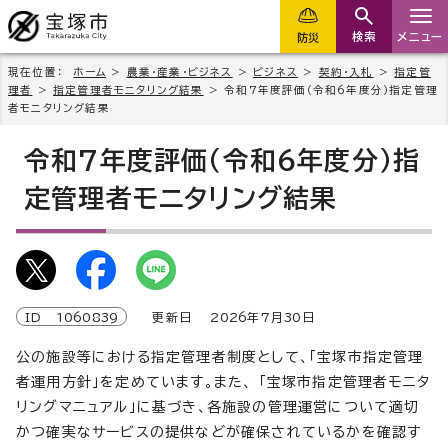
検索
メニュー
防災
現在位置：
ホーム
>
農業・産業・ビジネス
>
ビジネス
>
契約・入札
>
指定管
理者
>
指定管理者モニタリング結果
> 令和7年度評価（令和6年度分）指定管理
者モニタリング結果
令和7年度評価（令和6年度分）指
定管理者モニタリング結果
ID
1060839
更新日
2026
年7月
30
日
公の施設等における指定管理者制度として、「宝塚市指定管理
者運用方針」を定めています。また、 「宝塚市指定管理者モニタ
リングマニュアル」に基づき、各施設の管理運営について適切
かつ確実なサービスの提供などが確保されているかを確認す