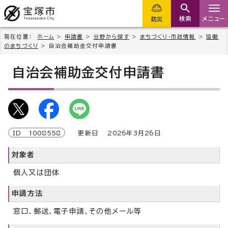
検索
メニュー
防災
現在位置：
ホーム
>
申請書
>
分野から探す
>
まちづくり・市政情報
>
協働
のまちづくり
> 自治会補助金交付申請書
自治会補助金交付申請書
ID
1008558
更新日
2026
年3月
26
日
対象者
個人又は団体
申請方法
窓口、郵送、電子申請、その他メール等