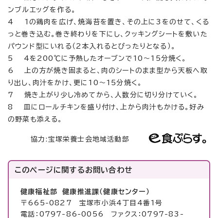
ンブルエッグを作る。
4 1の鶏肉を広げ、焼海苔を置き、その上に3をのせて、くる
っと巻き込む。巻き終わりを下にし、クッキングシートを敷いた
パウンド型にいれる（2本入れるとぴったりとなる）。
5 4を200℃に予熱したオーブンで10～15分焼く。
6 上の方が焼き固まると、肉のシートのまま型から天板へ取
り出し、肉汁をかけ、更に10～15分焼く。
7 焼き上がり少し冷めてから、人数分に切り分けていく。
8 皿にロールチキンを盛り付け、上から肉汁もかける。好み
の野菜も添える。
協力:宝塚栄養士会地域活動部
このページに関する
お問い合わせ
健康福祉部 健康推進課（健康センター）
〒665-0827 宝塚市小浜4丁目4番1号
電話：0797-86-0056 ファクス：0797-83-