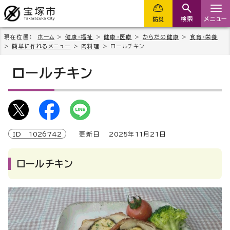
検索
メニュー
防災
現在位置：
ホーム
>
健康・福祉
>
健康・医療
>
からだの健康
>
食育・栄養
>
簡単に作れるメニュー
>
肉料理
> ロールチキン
ロールチキン
ID
1026742
更新日
2025
年
11
月
21
日
ロールチキン