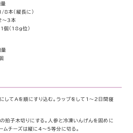
量
（縦長に）
～3本
（18g位）
量
個
きにしてAを順にすり込む。ラップをして1～2日間寝
ル角の拍子木切りにする。人参と冷凍いんげんを固めに
リームチーズは縦に4～5等分に切る。