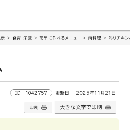
健康
>
食育・栄養
>
簡単に作れるメニュー
>
肉料理
> 彩りチキン
ム
ID
1042757
更新日
2025
年
11
月
21
日
大きな文字で印刷
印刷