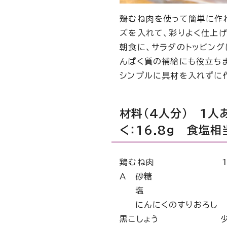
鶏むね肉を使って簡単に作れ
ズを入れて、彩りよく仕上げ
朝食に、サラダのトッピン
んぱく質の補給にも役立ち
シンプルに具材を入れずに作
材料(4人分) 1人あ
く：16.8g 食塩相
鶏むね肉 1枚(3
A 砂糖 小
塩 小さ
にんにくのすりおろし 小
黒こしょう 少