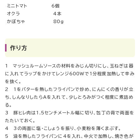
ミニトマト 6個
オクラ 4本
かぼちゃ 80g
作り方
1 マッシュルームソースの材料をみじん切りにし、玉ねぎは器
に入れてラップをかけてレンジ600Wで1分程度加熱して辛み
を抜く。
2 1をバターを熱したフライパンで炒め、にんにくの香りが立
ち、しんなりしたらAを入れて、少しとろみがつく程度に煮詰め
る。
3 豚ヒレ肉は1.5センチメートル幅に切り、包丁の背で両面を
たたいておく。
4 3の両面に塩・こしょうを振り、小麦粉を薄くまぶす。
5 油を熱したフライパンに4を入れ、中火で加熱し、焼き色が