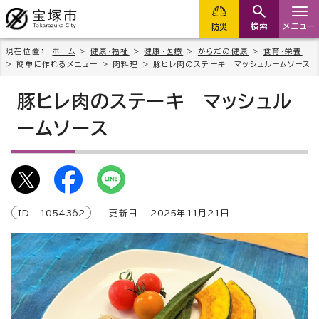
検索
メニュー
防災
現在位置：
ホーム
>
健康・福祉
>
健康・医療
>
からだの健康
>
食育・栄養
>
簡単に作れるメニュー
>
肉料理
> 豚ヒレ肉のステーキ マッシュルームソース
豚ヒレ肉のステーキ マッシュル
ームソース
ID
1054362
更新日
2025
年
11
月
21
日